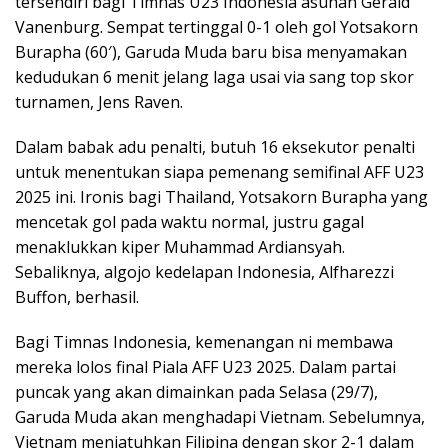
tersendiri bagi Timnas U23 Indonesia asuhan Gerald
Vanenburg. Sempat tertinggal 0-1 oleh gol Yotsakorn
Burapha (60′), Garuda Muda baru bisa menyamakan
kedudukan 6 menit jelang laga usai via sang top skor
turnamen, Jens Raven.
Dalam babak adu penalti, butuh 16 eksekutor penalti
untuk menentukan siapa pemenang semifinal AFF U23
2025 ini. Ironis bagi Thailand, Yotsakorn Burapha yang
mencetak gol pada waktu normal, justru gagal
menaklukkan kiper Muhammad Ardiansyah.
Sebaliknya, algojo kedelapan Indonesia, Alfharezzi
Buffon, berhasil.
Bagi Timnas Indonesia, kemenangan ni membawa
mereka lolos final Piala AFF U23 2025. Dalam partai
puncak yang akan dimainkan pada Selasa (29/7),
Garuda Muda akan menghadapi Vietnam. Sebelumnya,
Vietnam menjatuhkan Filipina dengan skor 2-1 dalam