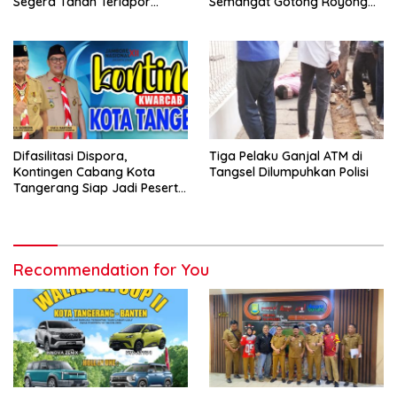
Segera Tahan Terlapor
Semangat Gotong Royong
Kasus Pengeroyokan
Lintas Prodi
Difasilitasi Dispora,
Tiga Pelaku Ganjal ATM di
Kontingen Cabang Kota
Tangsel Dilumpuhkan Polisi
Tangerang Siap Jadi Peserta
Jambore Nasional XII/2026
Recommendation for You