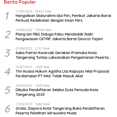
Berita Populer
1
17/03/2026
34931 View
Hangatkan Silaturahmi Idul Fitri, Pemkot Jakarta Barat
Perkuat Kedekatan dengan Insan Pers
2
15/04/2026
19596 View
Plang Izin PBG Diduga Palsu Mendadak Raib!
Pengawasan CKTRP Jakarta Barat Disorot Tajam
3
01/06/2025
2157 View
Saka Patriot Kwarcab Gerakan Pramuka Kota
Tangerang Tuntas Laksanakan Pengamanan Peserta
Lomba Peh Cun
4
10/07/2025
1848 View
Tim Kuasa Hukum Agatha Lita Kapojos Nilai Proposal
Perdamaian PT MAS Tidak Masuk Akal
5
26/02/2025
1820 View
Dibuka Pendaftaran Seleksi Duta Pemuda Kota
Tangerang 2025
6
11/03/2025
1686 View
Gratis, Dispora Kota Tangerang Buka Pendaftaran
Peserta Pelatihan Wirausaha Muda