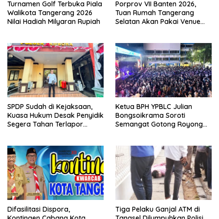
Turnamen Golf Terbuka Piala
Porprov VII Banten 2026,
Walikota Tangerang 2026
Tuan Rumah Tangerang
Nilai Hadiah Milyaran Rupiah
Selatan Akan Pakai Venue
Kota Tangerang
SPDP Sudah di Kejaksaan,
Ketua BPH YPBLC Julian
Kuasa Hukum Desak Penyidik
Bongsoikrama Soroti
Segera Tahan Terlapor
Semangat Gotong Royong
Kasus Pengeroyokan
Lintas Prodi
Difasilitasi Dispora,
Tiga Pelaku Ganjal ATM di
Kontingen Cabang Kota
Tangsel Dilumpuhkan Polisi