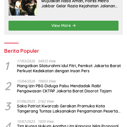
Wujudkan Rasa Aman, Polres Metro
Jakbar Gelar Razia Kejahatan Jalanan
dan Patroli Mobile
View More
Berita Populer
1
17/03/2026
34933 View
Hangatkan Silaturahmi Idul Fitri, Pemkot Jakarta Barat
Perkuat Kedekatan dengan Insan Pers
2
15/04/2026
19603 View
Plang Izin PBG Diduga Palsu Mendadak Raib!
Pengawasan CKTRP Jakarta Barat Disorot Tajam
3
01/06/2025
2162 View
Saka Patriot Kwarcab Gerakan Pramuka Kota
Tangerang Tuntas Laksanakan Pengamanan Peserta
Lomba Peh Cun
4
10/07/2025
1859 View
Tim Kuasa Hukum Agatha Lita Kapojos Nilai Proposal