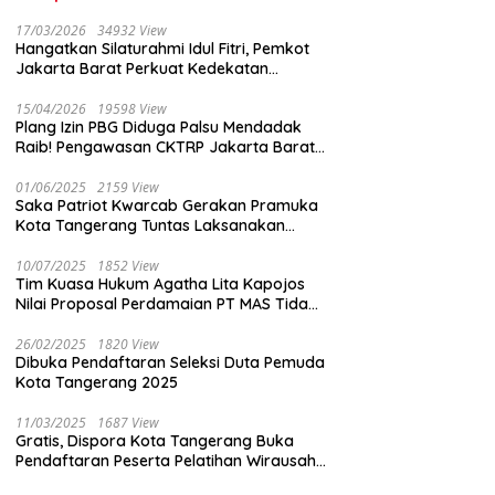
17/03/2026
34932 View
Hangatkan Silaturahmi Idul Fitri, Pemkot
Jakarta Barat Perkuat Kedekatan
dengan Insan Pers
15/04/2026
19598 View
Plang Izin PBG Diduga Palsu Mendadak
Raib! Pengawasan CKTRP Jakarta Barat
Disorot Tajam
01/06/2025
2159 View
Saka Patriot Kwarcab Gerakan Pramuka
Kota Tangerang Tuntas Laksanakan
Pengamanan Peserta Lomba Peh Cun
10/07/2025
1852 View
Tim Kuasa Hukum Agatha Lita Kapojos
Nilai Proposal Perdamaian PT MAS Tidak
Masuk Akal
26/02/2025
1820 View
Dibuka Pendaftaran Seleksi Duta Pemuda
Kota Tangerang 2025
11/03/2025
1687 View
Gratis, Dispora Kota Tangerang Buka
Pendaftaran Peserta Pelatihan Wirausaha
Muda