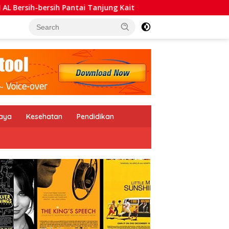
jung Kait
Kurang dari 24 Jam, Polsek Ciledug Ringkus 
daya
Kesehatan
Pendidikan