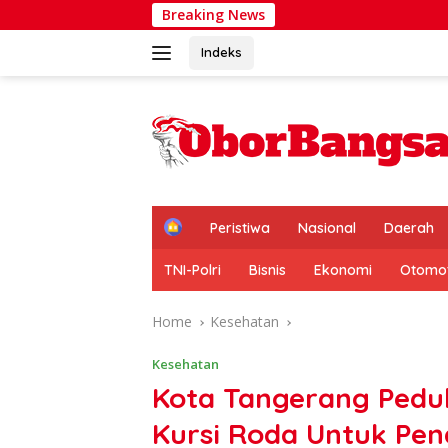
Skip
Breaking News
FKPPAL bersama Rumah 
to
content
Indeks
H
Peristiwa
Nasional
Daerah
o
m
TNI-Polri
Bisnis
Ekonomi
Otomot
e
Home
Kesehatan
Kesehatan
Kota Tangerang Pedul
Kursi Roda Untuk Pen