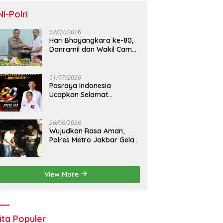
NI-Polri
02/07/2026
Hari Bhayangkara ke-80,
Danramil dan Wakil Camat
Kalideres Sambangi Polsek
Kalideres
01/07/2026
Posraya Indonesia
Ucapkan Selamat
Dirgahayu Bhayangkara
ke-80: Apresiasi Sinergitas
Polri Menjaga Kamtibmas
26/06/2026
Wujudkan Rasa Aman,
Polres Metro Jakbar Gelar
Razia Kejahatan Jalanan
dan Patroli Mobile
View More
ita Populer