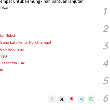
tempat untuk kemungkinan bantuan lanjutan,
1
inkan.
2
atan Tubuh
3
 Orang Lain, Kenali Karakternya!
Anak Indonesia
nggi
4
esehatan Fisik
an
5
6