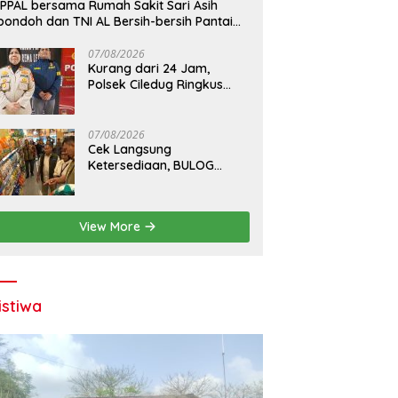
PPAL bersama Rumah Sakit Sari Asih
pondoh dan TNI AL Bersih-bersih Pantai
njung Kait
07/08/2026
Kurang dari 24 Jam,
Polsek Ciledug Ringkus
Pelaku Pencurian HP di
Warung Madura
07/08/2026
Cek Langsung
Ketersediaan, BULOG
Pastikan Beras Premium
Mudah Didapat di Pasar
View More
istiwa