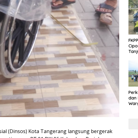
FKPP
Cipo
Tanj
Perk
dan
Warg
Adak
Inte
l (Dinsos) Kota Tangerang langsung bergerak