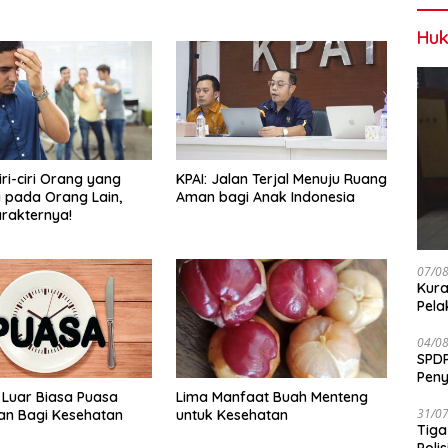
Huk
Ciri-ciri Orang yang
KPAI: Jalan Terjal Menuju Ruang
i pada Orang Lain,
Aman bagi Anak Indonesia
arakternya!
07/0
Kura
Pela
04/0
SPDP
Peny
Pen
Luar Biasa Puasa
Lima Manfaat Buah Menteng
31/0
n Bagi Kesehatan
untuk Kesehatan
Tiga