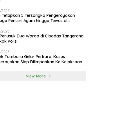
i
7/2026
si Tetapkan 5 Tersangka Pengeroyokan
uga Pencuri Ayam hingga Tewas di
nan Bali
7/2026
 Penusuk Dua Warga di Cibodas Tangerang
kok Polisi
7/2026
ek Tambora Gelar Perkara, Kasus
eroyokan Siap Dilimpahkan Ke Kejaksaan
View More