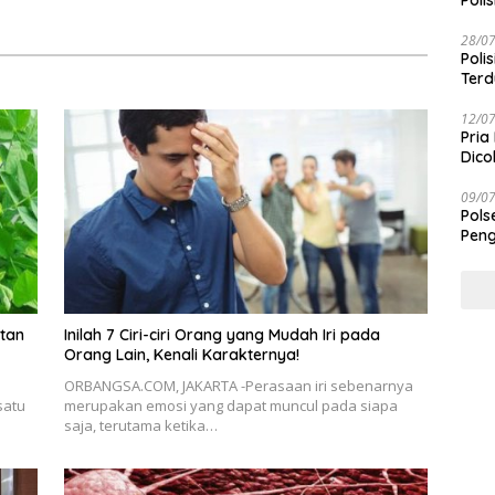
Polis
28/0
Poli
Terd
Taba
12/0
Pria
Dico
09/0
Pols
Peng
atan
Inilah 7 Ciri-ciri Orang yang Mudah Iri pada
Orang Lain, Kenali Karakternya!
ORBANGSA.COM, JAKARTA -Perasaan iri sebenarnya
satu
merupakan emosi yang dapat muncul pada siapa
saja, terutama ketika…