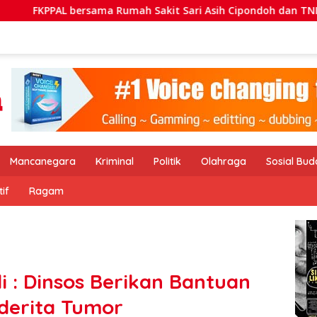
Sakit Sari Asih Cipondoh dan TNI AL Bersih-bersih Pantai Tan
Mancanegara
Kriminal
Politik
Olahraga
Sosial Bu
if
Ragam
i : Dinsos Berikan Bantuan
derita Tumor