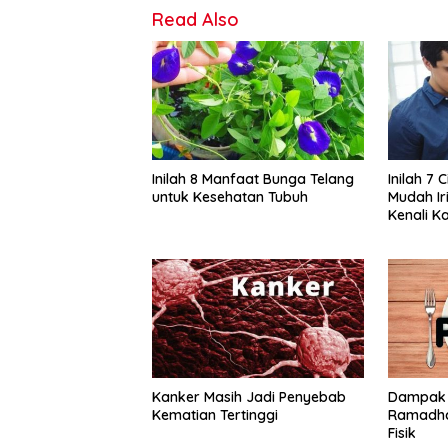
Read Also
Inilah 8 Manfaat Bunga Telang
Inilah 7 
untuk Kesehatan Tubuh
Mudah Ir
Kenali K
Kanker Masih Jadi Penyebab
Dampak 
Kematian Tertinggi
Ramadha
Fisik