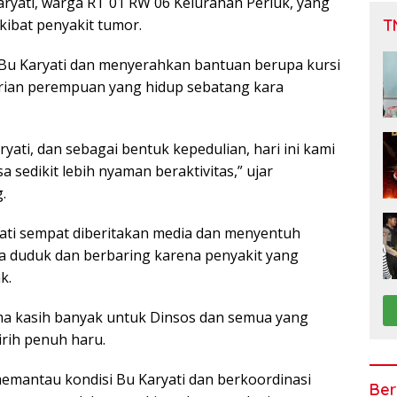
aryati, warga RT 01 RW 06 Kelurahan Periuk, yang
T
akibat penyakit tumor.
Bu Karyati dan menyerahkan bantuan berupa kursi
rian perempuan yang hidup sebatang kara
aryati, dan sebagai bentuk kepedulian, hari ini kami
 sedikit lebih nyaman beraktivitas,” ujar
.
ati sempat diberitakan media dan menyentuh
sa duduk dan berbaring karena penyakit yang
k.
ima kasih banyak untuk Dinsos dan semua yang
irih penuh haru.
emantau kondisi Bu Karyati dan berkoordinasi
Ber