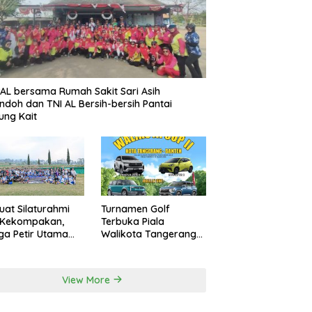
AL bersama Rumah Sakit Sari Asih
ndoh dan TNI AL Bersih-bersih Pantai
ung Kait
uat Silaturahmi
Turnamen Golf
 Kekompakan,
Terbuka Piala
a Petir Utama
Walikota Tangerang
an Peru FC
2026 Nilai Hadiah
rnal Game
Milyaran Rupiah
View More