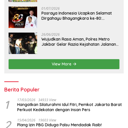
01/07/2026
Posraya Indonesia Ucapkan Selamat
Dirgahayu Bhayangkara ke-80:
Apresiasi Sinergitas Polri Menjaga
Kamtibmas
26/06/2026
Wujudkan Rasa Aman, Polres Metro
Jakbar Gelar Razia Kejahatan Jalanan
dan Patroli Mobile
View More
Berita Populer
1
17/03/2026
34933 View
Hangatkan Silaturahmi Idul Fitri, Pemkot Jakarta Barat
Perkuat Kedekatan dengan Insan Pers
2
15/04/2026
19603 View
Plang Izin PBG Diduga Palsu Mendadak Raib!