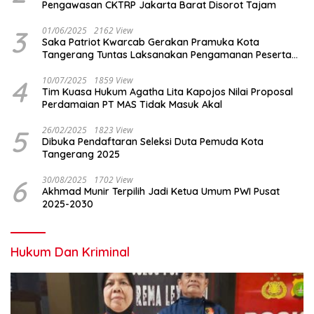
Pengawasan CKTRP Jakarta Barat Disorot Tajam
3
01/06/2025
2162 View
Saka Patriot Kwarcab Gerakan Pramuka Kota
Tangerang Tuntas Laksanakan Pengamanan Peserta
Lomba Peh Cun
4
10/07/2025
1859 View
Tim Kuasa Hukum Agatha Lita Kapojos Nilai Proposal
Perdamaian PT MAS Tidak Masuk Akal
5
26/02/2025
1823 View
Dibuka Pendaftaran Seleksi Duta Pemuda Kota
Tangerang 2025
6
30/08/2025
1702 View
Akhmad Munir Terpilih Jadi Ketua Umum PWI Pusat
2025-2030
Hukum Dan Kriminal