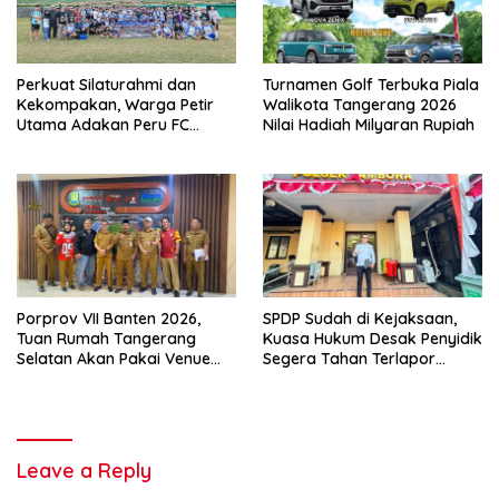
Perkuat Silaturahmi dan
Turnamen Golf Terbuka Piala
Kekompakan, Warga Petir
Walikota Tangerang 2026
Utama Adakan Peru FC
Nilai Hadiah Milyaran Rupiah
Internal Game
Porprov VII Banten 2026,
SPDP Sudah di Kejaksaan,
Tuan Rumah Tangerang
Kuasa Hukum Desak Penyidik
Selatan Akan Pakai Venue
Segera Tahan Terlapor
Kota Tangerang
Kasus Pengeroyokan
Leave a Reply