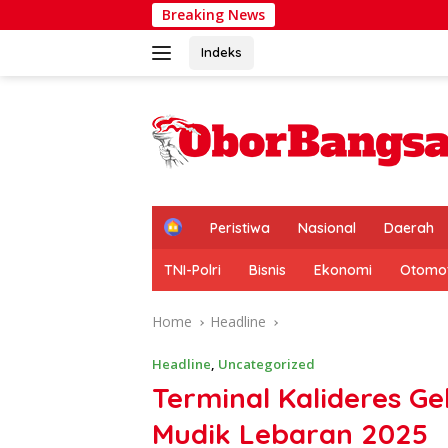
Skip
Breaking News
Hadir di Tengah Warg
to
content
Indeks
H
Peristiwa
Nasional
Daerah
o
m
TNI-Polri
Bisnis
Ekonomi
Otomot
e
Home
Headline
Headline
,
Uncategorized
Terminal Kalideres Ge
Mudik Lebaran 2025