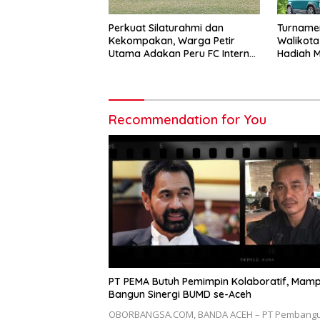
Perkuat Silaturahmi dan
Turnamen
Kekompakan, Warga Petir
Walikota
Utama Adakan Peru FC Internal
Hadiah M
Game
Recommendation for You
PT PEMA Butuh Pemimpin Kolaboratif, Mam
Bangun Sinergi BUMD se-Aceh
OBORBANGSA.COM, BANDA ACEH – PT Pembang