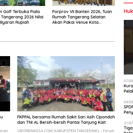
Huk
 Golf Terbuka Piala
Porprov VII Banten 2026, Tuan
 Tangerang 2026 Nilai
Rumah Tangerang Selatan
ilyaran Rupiah
Akan Pakai Venue Kota
Tangerang
07/0
Kura
Pela
04/0
SPDP
Peny
pu
FKPPAL bersama Rumah Sakit Sari Asih Cipondoh
Pen
dan TNI AL Bersih-bersih Pantai Tanjung Kait
31/0
Tiga
unan
OBORBANGSA.COM, KABUPATEN TANGERANG – Forum