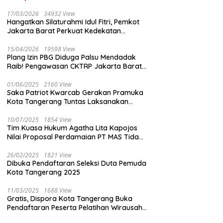
17/03/2026
34932 View
Hangatkan Silaturahmi Idul Fitri, Pemkot
Jakarta Barat Perkuat Kedekatan
dengan Insan Pers
15/04/2026
19598 View
Plang Izin PBG Diduga Palsu Mendadak
Raib! Pengawasan CKTRP Jakarta Barat
Disorot Tajam
01/06/2025
2160 View
Saka Patriot Kwarcab Gerakan Pramuka
Kota Tangerang Tuntas Laksanakan
Pengamanan Peserta Lomba Peh Cun
10/07/2025
1854 View
Tim Kuasa Hukum Agatha Lita Kapojos
Nilai Proposal Perdamaian PT MAS Tidak
Masuk Akal
26/02/2025
1821 View
Dibuka Pendaftaran Seleksi Duta Pemuda
Kota Tangerang 2025
11/03/2025
1688 View
Gratis, Dispora Kota Tangerang Buka
Pendaftaran Peserta Pelatihan Wirausaha
Muda