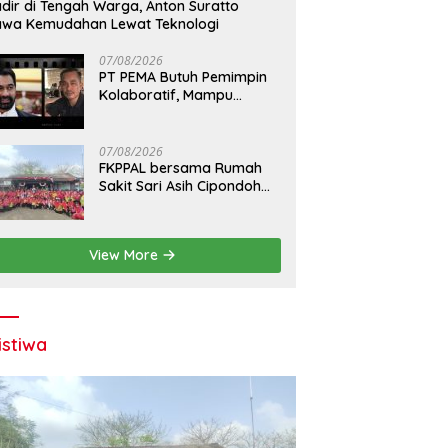
dir di Tengah Warga, Anton Suratto
wa Kemudahan Lewat Teknologi
07/08/2026
PT PEMA Butuh Pemimpin
Kolaboratif, Mampu
Bangun Sinergi BUMD se-
Aceh
07/08/2026
FKPPAL bersama Rumah
Sakit Sari Asih Cipondoh
dan TNI AL Bersih-bersih
Pantai Tanjung Kait
View More
istiwa