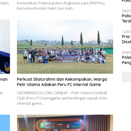
Polis
impin
Komunikasi Putera-puteri Angkatan Laut (FKPPAL)
bersama Rumah Sakit Sari Asih…
28/0
Poli
Terd
Taba
12/0
Pria
Dico
09/0
Pols
Peng
anan
Perkuat Silaturahmi dan Kekompakan, Warga
Petir Utama Adakan Peru FC Internal Game
at
OBORBANGSA.COM, CIANJUR – Petir Utama Football
n
Club (Peru FC) menggelar pertandingan sepak bola
internal game…