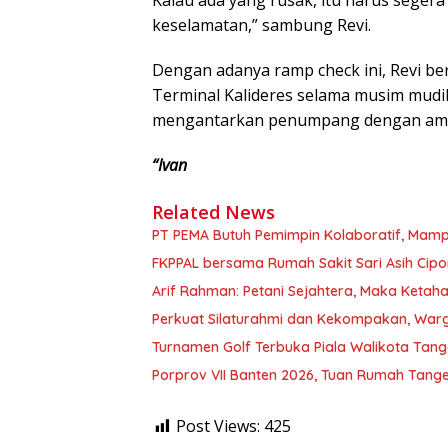
Kalau ada yang rusak, itu harus segera
keselamatan,” sambung Revi.
Dengan adanya ramp check ini, Revi be
Terminal Kalideres selama musim mudik
mengantarkan penumpang dengan aman
“Ivan
Related News
PT PEMA Butuh Pemimpin Kolaboratif, Mamp
FKPPAL bersama Rumah Sakit Sari Asih Cipon
Arif Rahman: Petani Sejahtera, Maka Keta
Perkuat Silaturahmi dan Kekompakan, Warg
Turnamen Golf Terbuka Piala Walikota Tang
Porprov VII Banten 2026, Tuan Rumah Tang
Post Views:
425