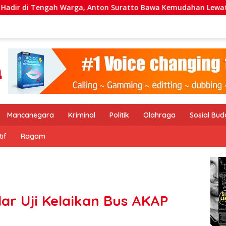
a, Anton Suratto Bawa Kemudahan Lewat Teknologi
PT
Mancanegara
Kriminal
Politik
Olahraga
Sosial Bu
if
Ragam
lar Uji Kelaikan Bus AKAP