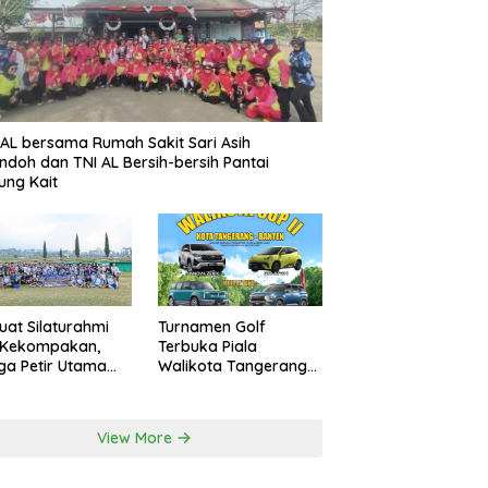
AL bersama Rumah Sakit Sari Asih
ndoh dan TNI AL Bersih-bersih Pantai
ung Kait
uat Silaturahmi
Turnamen Golf
 Kekompakan,
Terbuka Piala
a Petir Utama
Walikota Tangerang
an Peru FC
2026 Nilai Hadiah
rnal Game
Milyaran Rupiah
View More