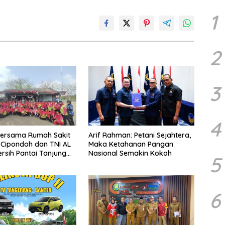
1
2
3
4
bersama Rumah Sakit
Arif Rahman: Petani Sejahtera,
h Cipondoh dan TNI AL
Maka Ketahanan Pangan
ersih Pantai Tanjung
Nasional Semakin Kokoh
5
6