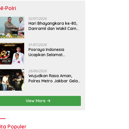
NI-Polri
02/07/2026
Hari Bhayangkara ke-80,
Danramil dan Wakil Camat
Kalideres Sambangi Polsek
Kalideres
01/07/2026
Posraya Indonesia
Ucapkan Selamat
Dirgahayu Bhayangkara
ke-80: Apresiasi Sinergitas
Polri Menjaga Kamtibmas
26/06/2026
Wujudkan Rasa Aman,
Polres Metro Jakbar Gelar
Razia Kejahatan Jalanan
dan Patroli Mobile
View More
ita Populer